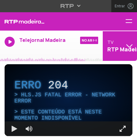
Entrar
Telejornal Madeira
NO AR
TV
RTP Madei
ERRO
204
HLS.JS FATAL ERROR - NETWORK
ERROR
ESTE CONTEÚDO ESTÁ NESTE
MOMENTO INDISPONÍVEL