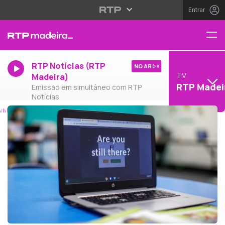
Entrar
RTP Notícias (RTP
NO AR
TV
Madeira)
RTP Madei
Emissão em simultâneo com RTP
Notícias