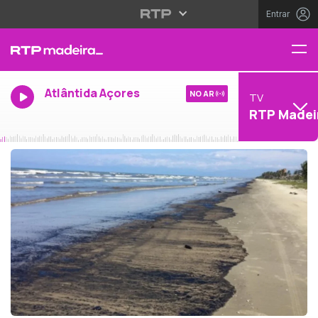
Entrar
Atlântida Açores
NO AR
TV
RTP Madei