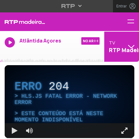
Entrar
Atlântida Açores
NO AR
TV
RTP Madei
ERRO
204
HLS.JS FATAL ERROR - NETWORK
ERROR
ESTE CONTEÚDO ESTÁ NESTE
MOMENTO INDISPONÍVEL