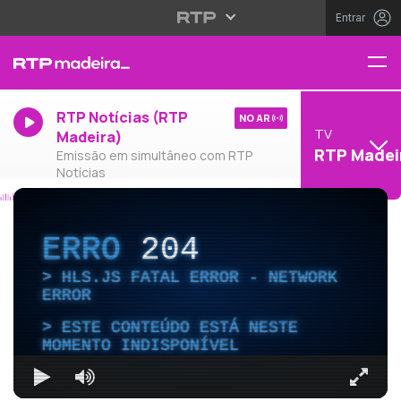
Entrar
RTP Notícias (RTP
NO AR
TV
Madeira)
RTP Madei
Emissão em simultâneo com RTP
Notícias
ERRO
204
HLS.JS FATAL ERROR - NETWORK
ERROR
ESTE CONTEÚDO ESTÁ NESTE
MOMENTO INDISPONÍVEL