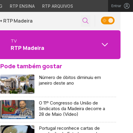
G
RTP ENSINA
RTP ARQUIVOS
Entrar
+ RTP Madeira
TV
RTP Madeira
Pode também gostar
Número de óbitos diminuiu em
janeiro deste ano
O 11º Congresso da União de
Sindicatos da Madeira decorre a
28 de Maio (Vídeo)
Portugal reconhece cartas de