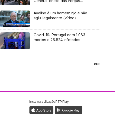
General-chefe das Forças
Armadas
Avelino é um homem rijo e não
agiu ilegalmente (vídeo)
Covid-19: Portugal com 1.063
mortos e 25.524 infetados
PUB
Instale a aplicação
RTP Play
ebook da RTP Madeira
nstagram da RTP Madeira