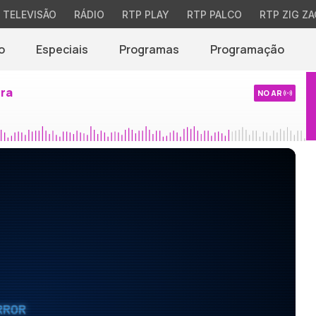
TELEVISÃO
RÁDIO
RTP PLAY
RTP PALCO
RTP ZIG ZA
o
Especiais
Programas
Programação
ira
NO AR
RROR