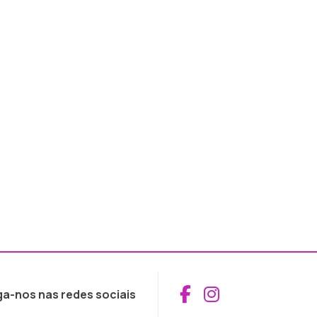
Aceder ao Fac
Aceder ao I
ga-nos nas redes sociais