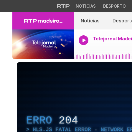
NOTÍCIAS
DESPORTO
Notícias
Desport
Telejornal Made
ERRO
204
HLS.JS FATAL ERROR - NETWORK E