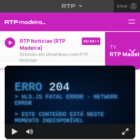
Entrar
RTP Notícias (RTP
NO AR
TV
Madeira)
RTP Madei
Emissão em simultâneo com RTP
Notícias
ERRO
204
HLS.JS FATAL ERROR - NETWORK
ERROR
ESTE CONTEÚDO ESTÁ NESTE
MOMENTO INDISPONÍVEL