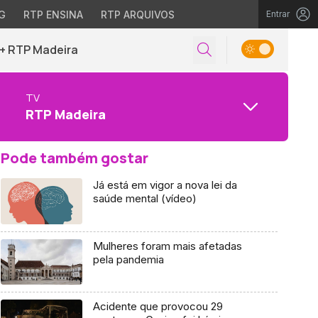
G
RTP ENSINA
RTP ARQUIVOS
Entrar
+ RTP Madeira
TV
RTP Madeira
Pode também gostar
Já está em vigor a nova lei da
saúde mental (vídeo)
Mulheres foram mais afetadas
pela pandemia
Acidente que provocou 29