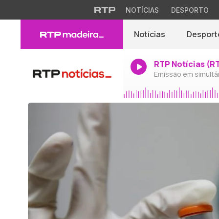
NOTÍCIAS
DESPORTO
Notícias
Desport
RTP Notícias (R
Emissão em simultâ