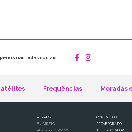
Aceder ao Fac
Aceder ao I
ga-nos nas redes sociais
atélites
Frequências
Moradas e
RTP PLAY
CONTACTOS
EM DIRETO
PROVEDORA DO
REVER PROGRAMAS
TELESPECTADOR