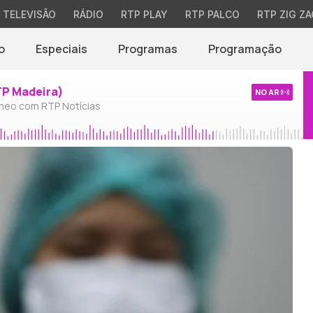
TELEVISÃO
RÁDIO
RTP PLAY
RTP PALCO
RTP ZIG ZA
o
Especiais
Programas
Programação
TP Madeira)
NO AR
neo com RTP Notícias