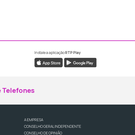
Instale a aplicação
RTP Play
ebook da RTP Madeira
nstagram da RTP Madeira
 Telefones
A EMPRESA
CONSELHO GERAL INDEPENDENTE
CONSELHO DE OPINIÃO