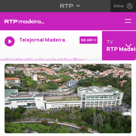
Entrar
Telejornal Madeira
NO AR
TV
RTP Madei