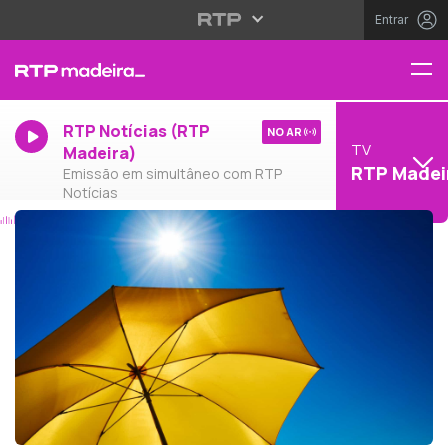
Entrar
RTP Notícias (RTP
NO AR
TV
Madeira)
RTP Madei
Emissão em simultâneo com RTP
Notícias