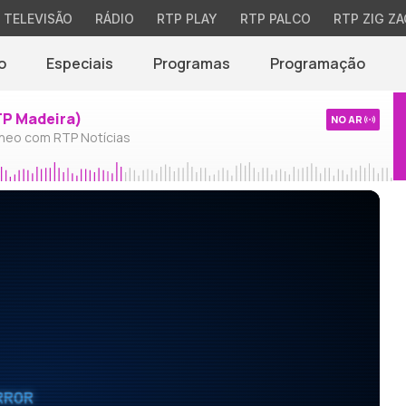
TELEVISÃO
RÁDIO
RTP PLAY
RTP PALCO
RTP ZIG ZA
o
Especiais
Programas
Programação
TP Madeira)
NO AR
neo com RTP Notícias
RROR