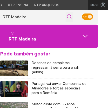
G
RTP ENSINA
RTP ARQUIVOS
Entrar
+ RTP Madeira
TV
RTP Madeira
Pode também gostar
Dezenas de campistas
regressam à serra para o rali
(áudio)
Portugal vai enviar Companhia de
Atiradores e forças especiais
para a Roménia
Motociclista com 55 anos