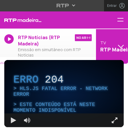
Entrar
RTP Notícias (RTP
NO AR
TV
Madeira)
RTP Madei
Emissão em simultâneo com RTP
Notícias
ERRO
204
HLS.JS FATAL ERROR - NETWORK
ERROR
ESTE CONTEÚDO ESTÁ NESTE
MOMENTO INDISPONÍVEL