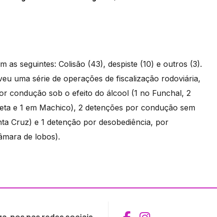
m as seguintes: Colisão (43), despiste (10) e outros (3).
eu uma série de operações de fiscalização rodoviária,
or condução sob o efeito do álcool (1 no Funchal, 2
heta e 1 em Machico), 2 detenções por condução sem
nta Cruz) e 1 detenção por desobediência, por
mara de lobos).
Aceder ao Fac
Aceder ao I