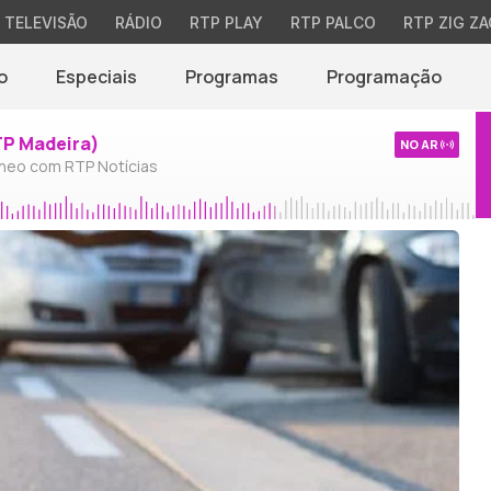
TELEVISÃO
RÁDIO
RTP PLAY
RTP PALCO
RTP ZIG ZA
o
Especiais
Programas
Programação
TP Madeira)
NO AR
neo com RTP Notícias