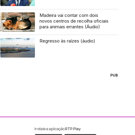
Madeira vai contar com dois
novos centros de recolha oficiais
para animais errantes (Áudio)
Regresso às raízes (áudio)
PUB
Instale a aplicação
RTP Play
ebook da RTP Madeira
nstagram da RTP Madeira