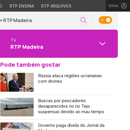
G
RTP ENSINA
RTP ARQUIVOS
Entrar
+ RTP Madeira
TV
RTP Madeira
Pode também gostar
Rússia ataca regiões ucranianas
com drones
Buscas por pescadores
desaparecidos no rio Tejo
suspensas devido ao mau tempo
Governo paga dívida do Jornal da