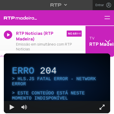
Entrar
RTP Notícias (RTP
NO AR
TV
Madeira)
RTP Madei
Emissão em simultâneo com RTP
Notícias
ERRO
204
HLS.JS FATAL ERROR - NETWORK
ERROR
ESTE CONTEÚDO ESTÁ NESTE
MOMENTO INDISPONÍVEL