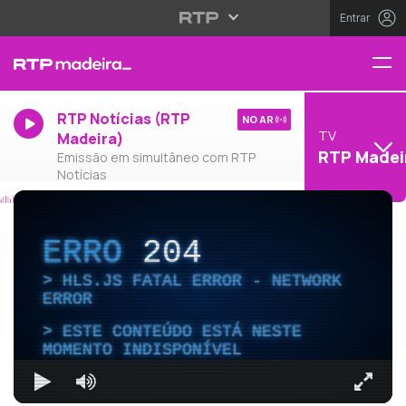
Entrar
RTP Notícias (RTP
NO AR
TV
Madeira)
RTP Madei
Emissão em simultâneo com RTP
Notícias
ERRO
204
HLS.JS FATAL ERROR - NETWORK
ERROR
ESTE CONTEÚDO ESTÁ NESTE
MOMENTO INDISPONÍVEL