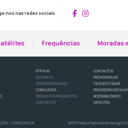
Aceder ao Fac
Aceder ao I
ga-nos nas redes sociais
atélites
Frequências
Moradas e
RTP PLAY
CONTACTOS
EM DIRETO
PROVEDORA DO
REVER PROGRAMAS
TELESPECTADOR
CONCURSOS
PROVEDORA DO OUVI
S
PERGUNTAS FREQUENTES
ACESSIBILIDADES
CONTACTOS
SATÉLITES
IÇÕES
PUBLICIDADE
© RTP, Rádio e Televisão de Portugal 2
|