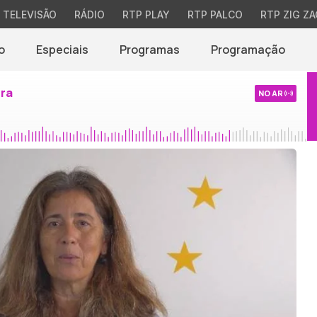
TELEVISÃO
RÁDIO
RTP PLAY
RTP PALCO
RTP ZIG ZA
o
Especiais
Programas
Programação
ira
NO AR