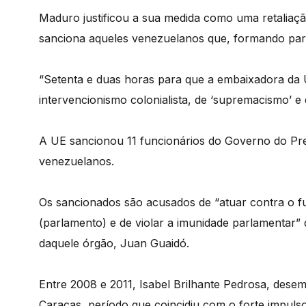
Maduro justificou a sua medida como uma retaliaç
sanciona aqueles venezuelanos que, formando parte
“Setenta e duas horas para que a embaixadora da 
intervencionismo colonialista, de ‘supremacismo’ e 
A UE sancionou 11 funcionários do Governo do Pre
venezuelanos.
Os sancionados são acusados de “atuar contra o 
(parlamento) e de violar a imunidade parlamentar” d
daquele órgão, Juan Guaidó.
Entre 2008 e 2011, Isabel Brilhante Pedrosa, des
Caracas, período que coincidiu com o forte impulso 