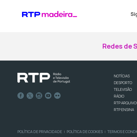
Si
Redes de S
NOTÍCIAS
DESPORTO
TELEVISÃO
RÁDIO
RTP ARQUIVO
RTP ENSINA
POLÍTICA DE PRIVACIDADE
POLÍTICA DE COOKIES
TERMOS E COND
|
|