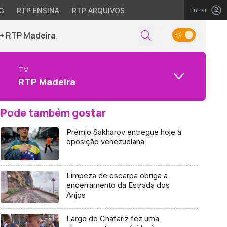
G
RTP ENSINA
RTP ARQUIVOS
Entrar
+ RTP Madeira
TV
RTP Madeira
Pode também gostar
Prémio Sakharov entregue hoje à
oposição venezuelana
Limpeza de escarpa obriga a
encerramento da Estrada dos
Anjos
Largo do Chafariz fez uma