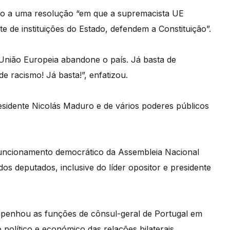
ão a uma resolução “em que a supremacista UE
 de instituições do Estado, defendem a Constituição”.
União Europeia abandone o país. Já basta de
de racismo! Já basta!”, enfatizou.
sidente Nicolás Maduro e de vários poderes públicos
funcionamento democrático da Assembleia Nacional
os deputados, inclusive do líder opositor e presidente
empenhou as funções de cônsul-geral de Portugal em
político e económico das relações bilaterais,