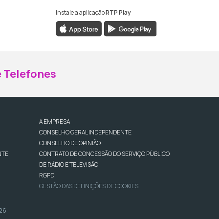
Instale a aplicação
RTP Play
ebook da RTP Madeira
nstagram da RTP Madeira
 Telefones
A EMPRESA
CONSELHO GERAL INDEPENDENTE
CONSELHO DE OPINIÃO
NTE
CONTRATO DE CONCESSÃO DO SERVIÇO PÚBLICO
DE RÁDIO E TELEVISÃO
RGPD
GESTÃO DAS DEFINIÇÕES DE COOKIES
026