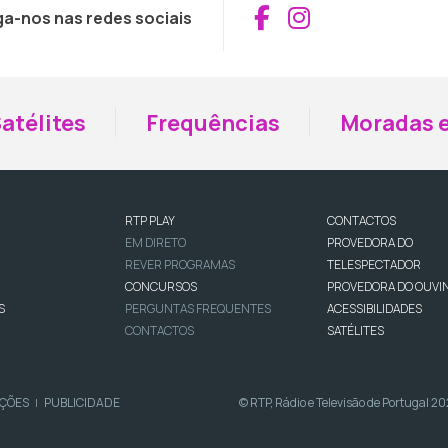
Aceder ao Fac
Aceder ao I
ga-nos nas redes sociais
atélites
Frequências
Moradas e
RTP PLAY
CONTACTOS
EM DIRETO
PROVEDORA DO
REVER PROGRAMAS
TELESPECTADOR
CONCURSOS
PROVEDORA DO OUVI
S
PERGUNTAS FREQUENTES
ACESSIBILIDADES
CONTACTOS
SATÉLITES
IÇÕES
PUBLICIDADE
© RTP, Rádio e Televisão de Portugal 2
|