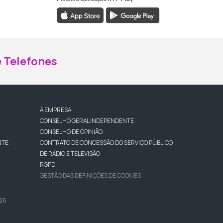
ebook da RTP Madeira
nstagram da RTP Madeira
 Telefones
A EMPRESA
CONSELHO GERAL INDEPENDENTE
CONSELHO DE OPINIÃO
NTE
CONTRATO DE CONCESSÃO DO SERVIÇO PÚBLICO
DE RÁDIO E TELEVISÃO
RGPD
GESTÃO DAS DEFINIÇÕES DE COOKIES
026