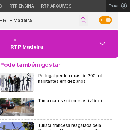
G
RTP ENSINA
RTP ARQUIVOS
Entrar
+ RTP Madeira
TV
RTP Madeira
Pode também gostar
Portugal perdeu mais de 200 mil
habitantes em dez anos
Trinta carros submersos (vídeo)
Turista francesa resgatada pela