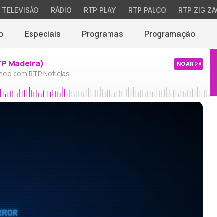
TELEVISÃO
RÁDIO
RTP PLAY
RTP PALCO
RTP ZIG ZA
o
Especiais
Programas
Programação
TP Madeira)
NO AR
neo com RTP Notícias
RROR