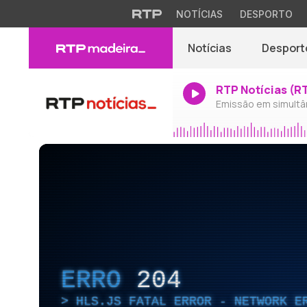
NOTÍCIAS
DESPORTO
Notícias
Desport
RTP Notícias (R
Emissão em simultâ
ERRO
204
HLS.JS FATAL ERROR - NETWORK E