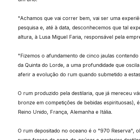
"Achamos que vai correr bem, vai ser uma experiên
pesquisa e, até à data, desconhecemos que tal exper
altura, à Lusa Miguel Faria, responsável pela empr
"Fizemos o afundamento de cinco jaulas contendo 
da Quinta do Lorde, a uma profundidade que oscila
aferir a evolução do rum quando submetido a estas 
O rum produzido pela destilaria, que já mereceu vá
bronze em competições de bebidas espirituosas), é
Reino Unido, França, Alemanha e Itália.
O rum depositado no oceano é o "970 Reserva", ob
sumo fresco de cana-de-açúcar e posterior destila