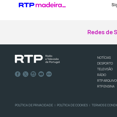
Si
Redes de S
NOTÍCIAS
DESPORTO
TELEVISÃO
RÁDIO
RTP ARQUIVO
RTP ENSINA
POLÍTICA DE PRIVACIDADE
POLÍTICA DE COOKIES
TERMOS E COND
|
|