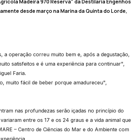
Agrícola Madeira 970 Reserva" da Destilaria Engenhos
amente desde março na Marina da Quinta do Lorde,
as, a operação correu muito bem e, após a degustação,
to satisfeitos e é uma experiência para continuar",
guel Faria.
o, muito fácil de beber porque amadureceu",
ntram nas profundezas serão içadas no princípio do
ariaram entre os 17 e os 24 graus e a vida animal que
 MARE – Centro de Ciências do Mar e do Ambiente com
xperiência.