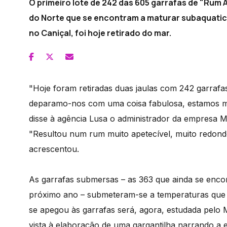
O primeiro lote de 242 das 605 garrafas de "Rum 
do Norte que se encontram a maturar subaquatic
no Caniçal, foi hoje retirado do mar.
"Hoje foram retiradas duas jaulas com 242 garraf
deparamo-nos com uma coisa fabulosa, estamos mui
disse à agência Lusa o administrador da empresa Mi
"Resultou num rum muito apetecível, muito redond
acrescentou.
As garrafas submersas – as 363 que ainda se enco
próximo ano – submeteram-se a temperaturas que v
se apegou às garrafas será, agora, estudada pelo
vista à elaboração de uma gargantilha narrando a e