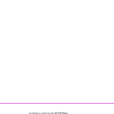
Instale a aplicação
RTP Play