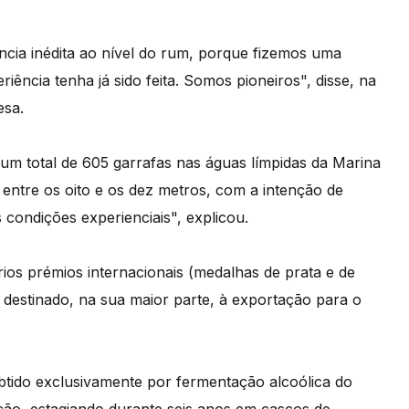
cia inédita ao nível do rum, porque fizemos uma
iência tenha já sido feita. Somos pioneiros", disse, na
esa.
um total de 605 garrafas nas águas límpidas da Marina
 entre os oito e os dez metros, com a intenção de
condições experienciais", explicou.
rios prémios internacionais (medalhas de prata e de
 destinado, na sua maior parte, à exportação para o
tido exclusivamente por fermentação alcoólica do
ção, estagiando durante seis anos em cascos de