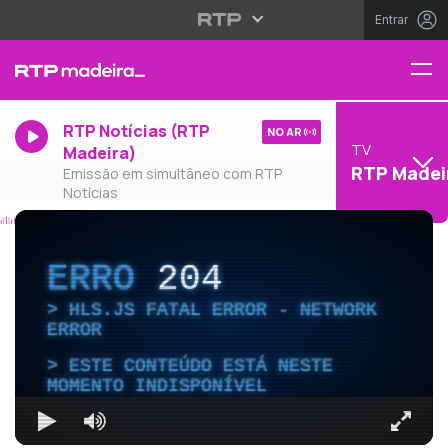
Entrar
RTP Notícias (RTP
NO AR
TV
Madeira)
RTP Madei
Emissão em simultâneo com RTP
Notícias
ERRO
204
HLS.JS FATAL ERROR - NETWORK
ERROR
ESTE CONTEÚDO ESTÁ NESTE
MOMENTO INDISPONÍVEL