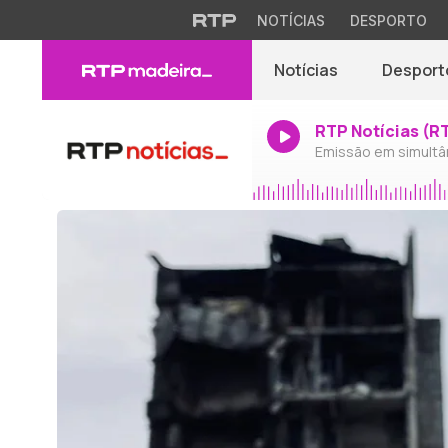
NOTÍCIAS
DESPORTO
Notícias
Desport
RTP Notícias (R
Emissão em simultâ