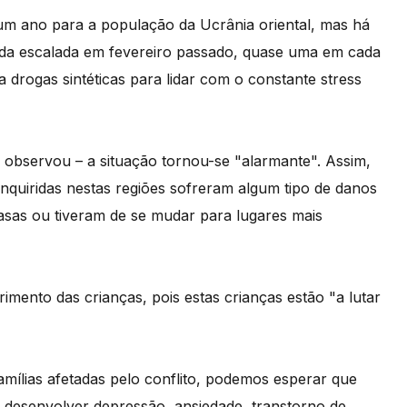
m ano para a população da Ucrânia oriental, mas há
da escalada em fevereiro passado, quase uma em cada
 drogas sintéticas para lidar com o constante stress
– observou – a situação tornou-se "alarmante". Assim,
inquiridas nestas regiões sofreram algum tipo de danos
asas ou tiveram de se mudar para lugares mais
imento das crianças, pois estas crianças estão "a lutar
amílias afetadas pelo conflito, podemos esperar que
 desenvolver depressão, ansiedade, transtorno de