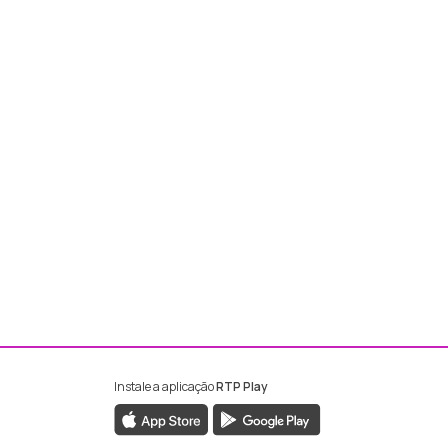
Instale a aplicação
RTP Play
ebook da RTP Madeira
nstagram da RTP Madeira