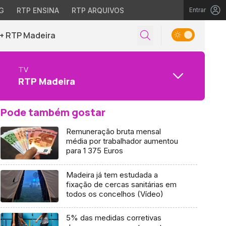
G
RTP ENSINA
RTP ARQUIVOS
Entrar
+ RTP Madeira
TV
RTP Madeira
Pode também gostar
Remuneração bruta mensal
média por trabalhador aumentou
para 1 375 Euros
Madeira já tem estudada a
fixação de cercas sanitárias em
todos os concelhos (Vídeo)
5% das medidas corretivas