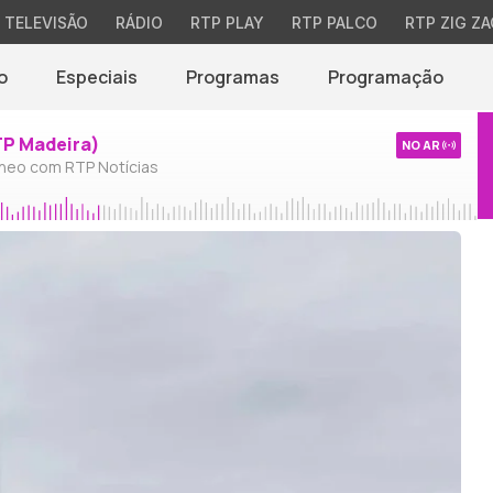
TELEVISÃO
RÁDIO
RTP PLAY
RTP PALCO
RTP ZIG ZA
o
Especiais
Programas
Programação
TP Madeira)
NO AR
neo com RTP Notícias