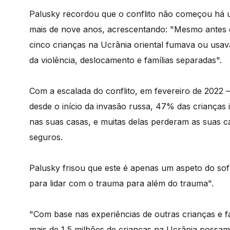
Palusky recordou que o conflito não começou há u
mais de nove anos, acrescentando: "Mesmo antes 
cinco crianças na Ucrânia oriental fumava ou usava
da violência, deslocamento e famílias separadas".
Com a escalada do conflito, em fevereiro de 2022 
desde o início da invasão russa, 47% das crianças 
nas suas casas, e muitas delas perderam as suas c
seguros.
Palusky frisou que este é apenas um aspeto do sofr
para lidar com o trauma para além do trauma".
"Com base nas experiências de outras crianças e f
mais de 1,5 milhões de crianças na Ucrânia possam