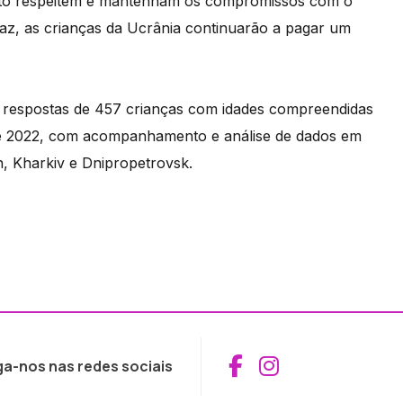
flito respeitem e mantenham os compromissos com o
paz, as crianças da Ucrânia continuarão a pagar um
u respostas de 457 crianças com idades compreendidas
 de 2022, com acompanhamento e análise de dados em
, Kharkiv e Dnipropetrovsk.
Aceder ao Fac
Aceder ao I
ga-nos nas redes sociais