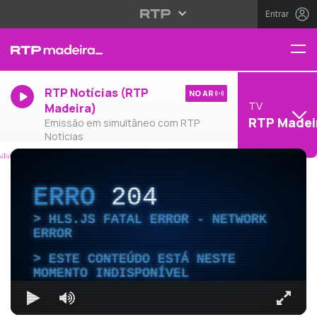
Entrar
RTP Notícias (RTP
NO AR
TV
Madeira)
RTP Madei
Emissão em simultâneo com RTP
Notícias
ERRO
204
HLS.JS FATAL ERROR - NETWORK
ERROR
ESTE CONTEÚDO ESTÁ NESTE
MOMENTO INDISPONÍVEL