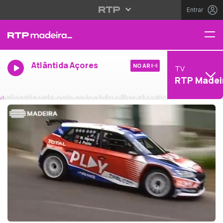
Entrar
Atlântida Açores
NO AR
TV
RTP Madei