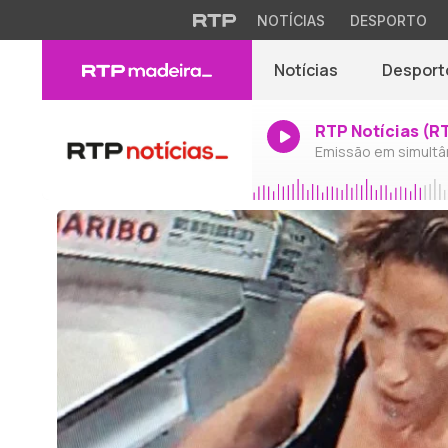
NOTÍCIAS
DESPORTO
Notícias
Desport
RTP Notícias (R
Emissão em simultâ