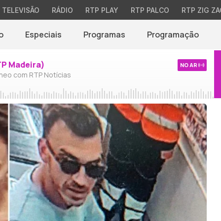
TELEVISÃO
RÁDIO
RTP PLAY
RTP PALCO
RTP ZIG ZA
o
Especiais
Programas
Programação
TP Madeira)
NO AR
neo com RTP Notícias