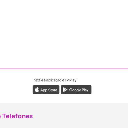
Instale a aplicação
RTP Play
ebook da RTP Madeira
nstagram da RTP Madeira
 Telefones