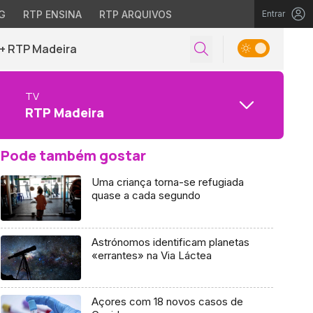
G
RTP ENSINA
RTP ARQUIVOS
Entrar
+ RTP Madeira
TV
RTP Madeira
Pode também gostar
Uma criança torna-se refugiada
quase a cada segundo
Astrónomos identificam planetas
«errantes» na Via Láctea
Açores com 18 novos casos de