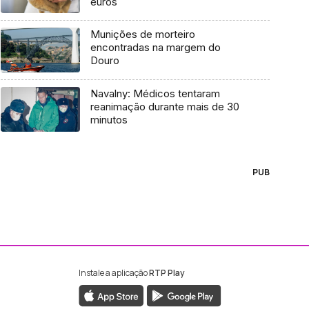
euros
Munições de morteiro
encontradas na margem do
Douro
Navalny: Médicos tentaram
reanimação durante mais de 30
minutos
PUB
Instale a aplicação
RTP Play
ebook da RTP Madeira
nstagram da RTP Madeira