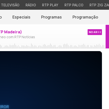
TELEVISÃO
RÁDIO
RTP PLAY
RTP PALCO
RTP ZIG ZA
o
Especiais
Programas
Programação
TP Madeira)
NO AR
neo com RTP Notícias
RROR