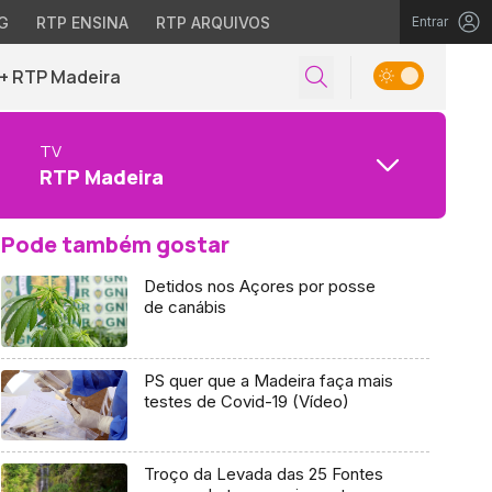
G
RTP ENSINA
RTP ARQUIVOS
Entrar
+ RTP Madeira
TV
RTP Madeira
Pode também gostar
Detidos nos Açores por posse
de canábis
PS quer que a Madeira faça mais
testes de Covid-19 (Vídeo)
Troço da Levada das 25 Fontes