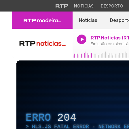
NOTÍCIAS
DESPORTO
Notícias
Desport
RTP Notícias (R
Emissão em simultâ
ERRO
204
HLS.JS FATAL ERROR - NETWORK E