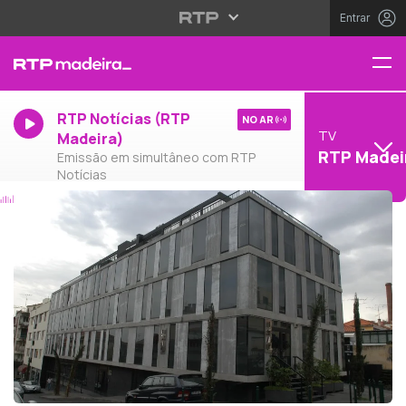
Entrar
RTP Notícias (RTP
NO AR
TV
Madeira)
RTP Madei
Emissão em simultâneo com RTP
Notícias