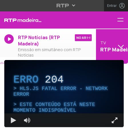
Entrar
RTP Notícias (RTP
NO AR
TV
Madeira)
RTP Madei
Emissão em simultâneo com RTP
Notícias
ERRO
204
HLS.JS FATAL ERROR - NETWORK
ERROR
ESTE CONTEÚDO ESTÁ NESTE
MOMENTO INDISPONÍVEL