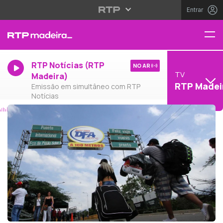
Entrar
RTP Notícias (RTP
NO AR
TV
Madeira)
RTP Madei
Emissão em simultâneo com RTP
Notícias