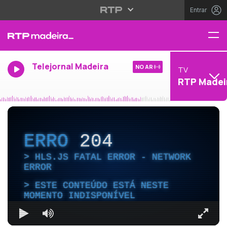
Entrar
Telejornal Madeira
NO AR
TV
RTP Madei
ERRO
204
HLS.JS FATAL ERROR - NETWORK
ERROR
ESTE CONTEÚDO ESTÁ NESTE
MOMENTO INDISPONÍVEL