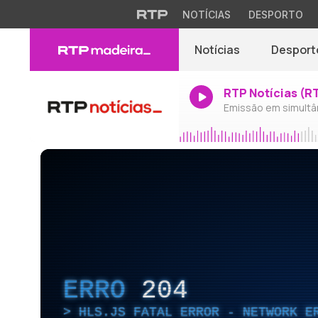
NOTÍCIAS
DESPORTO
Notícias
Desport
RTP Notícias (R
Emissão em simultâ
ERRO
204
HLS.JS FATAL ERROR - NETWORK E