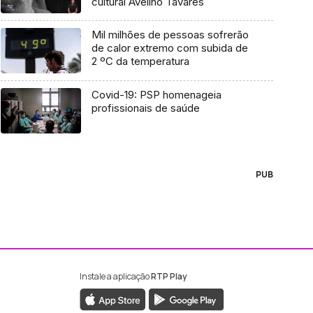
cultural Avelino Tavares
Mil milhões de pessoas sofrerão
de calor extremo com subida de
2 ºC da temperatura
Covid-19: PSP homenageia
profissionais de saúde
PUB
Instale a aplicação
RTP Play
ebook da RTP Madeira
nstagram da RTP Madeira