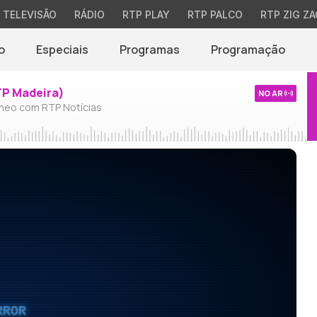
TELEVISÃO
RÁDIO
RTP PLAY
RTP PALCO
RTP ZIG ZA
o
Especiais
Programas
Programação
TP Madeira)
NO AR
neo com RTP Notícias
RROR