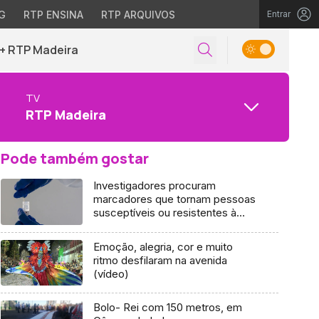
G
RTP ENSINA
RTP ARQUIVOS
Entrar
+ RTP Madeira
TV
RTP Madeira
Pode também gostar
Investigadores procuram
marcadores que tornam pessoas
susceptíveis ou resistentes à
infeção
Emoção, alegria, cor e muito
ritmo desfilaram na avenida
(vídeo)
Bolo- Rei com 150 metros, em