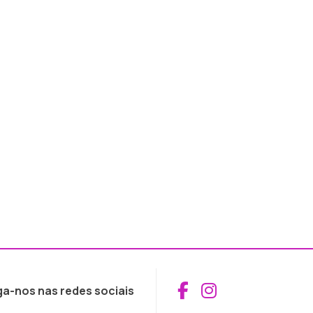
Aceder ao Fac
Aceder ao I
ga-nos nas redes sociais