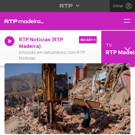
Entrar
RTP Notícias (RTP
NO AR
TV
Madeira)
RTP Madei
Emissão em simultâneo com RTP
Notícias