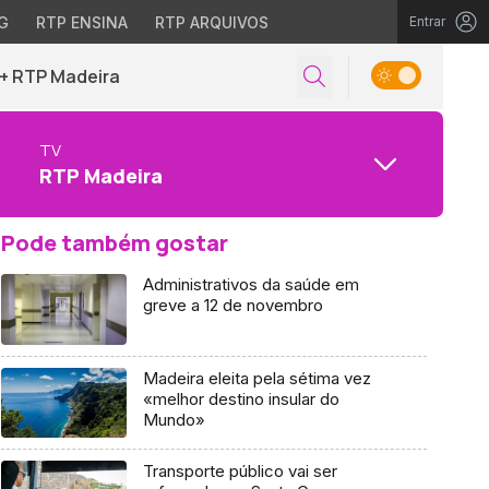
G
RTP ENSINA
RTP ARQUIVOS
Entrar
+ RTP Madeira
TV
RTP Madeira
Pode também gostar
Administrativos da saúde em
greve a 12 de novembro
Madeira eleita pela sétima vez
«melhor destino insular do
Mundo»
Transporte público vai ser