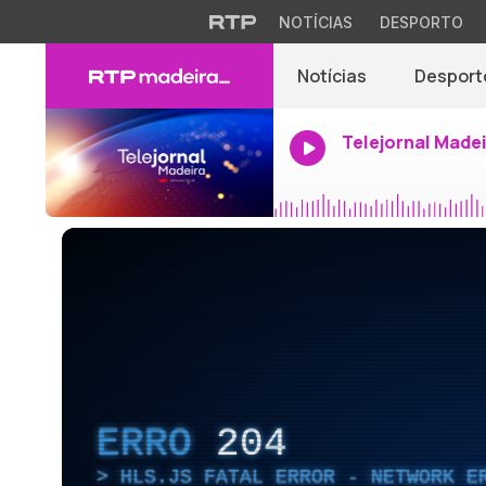
NOTÍCIAS
DESPORTO
Notícias
Desport
Telejornal Made
ERRO
204
HLS.JS FATAL ERROR - NETWORK E