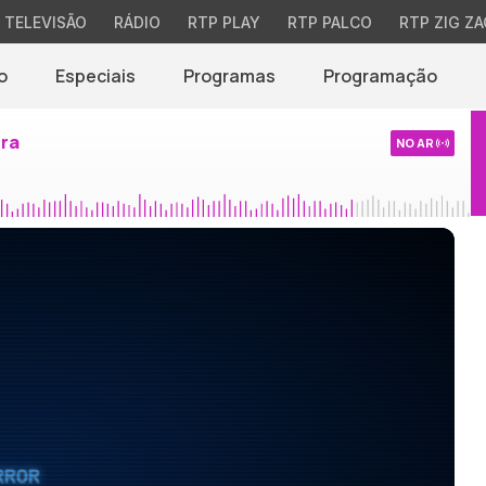
TELEVISÃO
RÁDIO
RTP PLAY
RTP PALCO
RTP ZIG ZA
o
Especiais
Programas
Programação
ira
NO AR
RROR