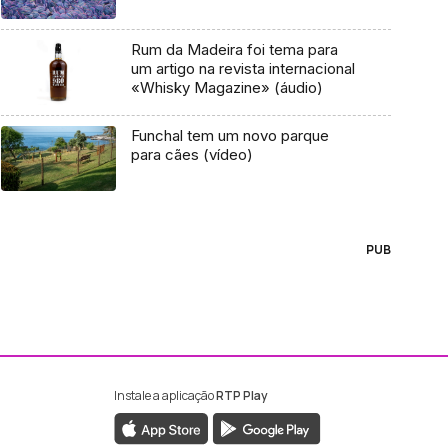
Rum da Madeira foi tema para
um artigo na revista internacional
«Whisky Magazine» (áudio)
Funchal tem um novo parque
para cães (vídeo)
PUB
Instale a aplicação
RTP Play
ebook da RTP Madeira
nstagram da RTP Madeira