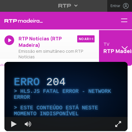
Entrar
RTP Notícias (RTP
NO AR
TV
Madeira)
RTP Madei
Emissão em simultâneo com RTP
Notícias
ERRO
204
HLS.JS FATAL ERROR - NETWORK
ERROR
ESTE CONTEÚDO ESTÁ NESTE
MOMENTO INDISPONÍVEL