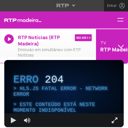
Entrar
RTP Notícias (RTP
NO AR
TV
Madeira)
RTP Madei
Emissão em simultâneo com RTP
Notícias
ERRO
204
HLS.JS FATAL ERROR - NETWORK
ERROR
ESTE CONTEÚDO ESTÁ NESTE
MOMENTO INDISPONÍVEL