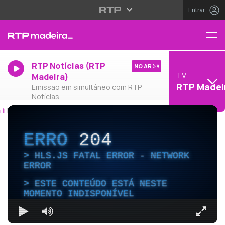
Entrar
RTP Notícias (RTP
NO AR
TV
Madeira)
RTP Madei
Emissão em simultâneo com RTP
Notícias
ERRO
204
HLS.JS FATAL ERROR - NETWORK
ERROR
ESTE CONTEÚDO ESTÁ NESTE
MOMENTO INDISPONÍVEL