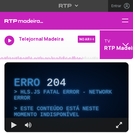
Entrar
Telejornal Madeira
NO AR
TV
RTP Madei
ERRO
204
HLS.JS FATAL ERROR - NETWORK
ERROR
ESTE CONTEÚDO ESTÁ NESTE
MOMENTO INDISPONÍVEL