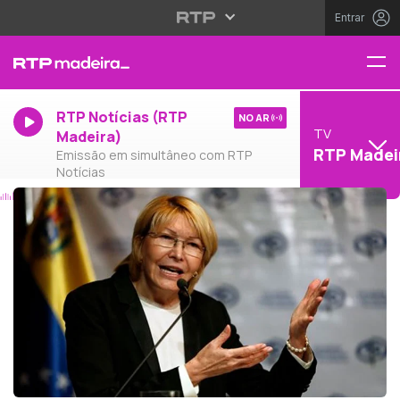
Entrar
RTP Notícias (RTP
NO AR
TV
Madeira)
RTP Madei
Emissão em simultâneo com RTP
Notícias