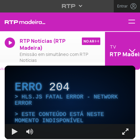
Entrar
RTP Notícias (RTP
NO AR
TV
Madeira)
RTP Madei
Emissão em simultâneo com RTP
Notícias
ERRO
204
HLS.JS FATAL ERROR - NETWORK
ERROR
ESTE CONTEÚDO ESTÁ NESTE
MOMENTO INDISPONÍVEL