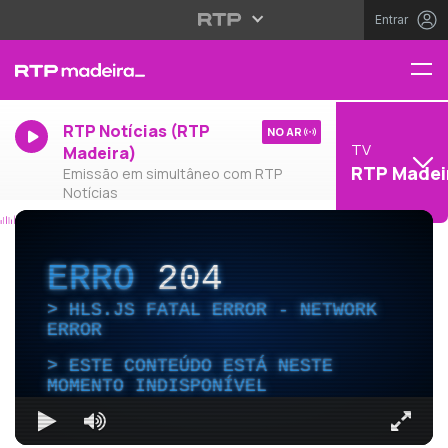
Entrar
RTP Notícias (RTP
NO AR
TV
Madeira)
RTP Madei
Emissão em simultâneo com RTP
Notícias
ERRO
204
HLS.JS FATAL ERROR - NETWORK
ERROR
ESTE CONTEÚDO ESTÁ NESTE
MOMENTO INDISPONÍVEL