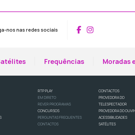
Aceder ao Fac
Aceder ao I
ga-nos nas redes sociais
atélites
Frequências
Moradas e
RTP PLAY
CONTACTOS
EM DIRETO
PROVEDORA DO
REVER PROGRAMAS
TELESPECTADOR
CONCURSOS
PROVEDORA DO OUVI
S
PERGUNTAS FREQUENTES
ACESSIBILIDADES
CONTACTOS
SATÉLITES