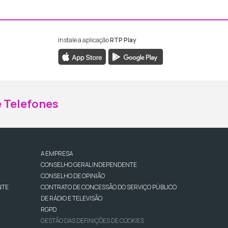
Instale a aplicação
RTP Play
ebook da RTP Madeira
nstagram da RTP Madeira
 Telefones
A EMPRESA
CONSELHO GERAL INDEPENDENTE
CONSELHO DE OPINIÃO
NTE
CONTRATO DE CONCESSÃO DO SERVIÇO PÚBLICO
DE RÁDIO E TELEVISÃO
RGPD
GESTÃO DAS DEFINIÇÕES DE COOKIES