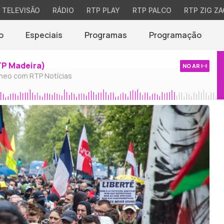
TELEVISÃO
RÁDIO
RTP PLAY
RTP PALCO
RTP ZIG ZA
o
Especiais
Programas
Programação
TP Madeira)
NO AR
neo com RTP Notícias