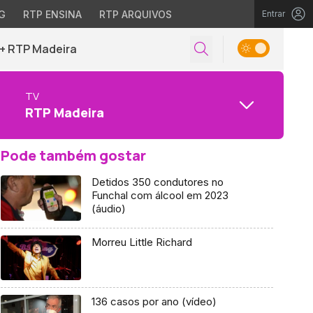
G
RTP ENSINA
RTP ARQUIVOS
Entrar
+ RTP Madeira
TV
RTP Madeira
Pode também gostar
Detidos 350 condutores no
Funchal com álcool em 2023
(áudio)
Morreu Little Richard
136 casos por ano (vídeo)