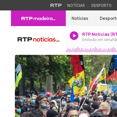
NOTÍCIAS
DESPORTO
Notícias
Desport
RTP Notícias (R
Emissão em simultâ