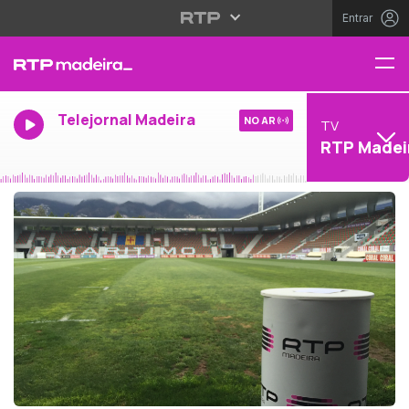
Entrar
Telejornal Madeira
NO AR
TV
RTP Madei