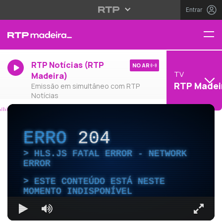
Entrar
RTP Notícias (RTP
NO AR
TV
Madeira)
RTP Madei
Emissão em simultâneo com RTP
Notícias
ERRO
204
HLS.JS FATAL ERROR - NETWORK
ERROR
ESTE CONTEÚDO ESTÁ NESTE
MOMENTO INDISPONÍVEL