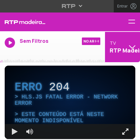
Entrar
Sem Filtros
NO AR
TV
RTP Madei
ERRO
204
HLS.JS FATAL ERROR - NETWORK
ERROR
ESTE CONTEÚDO ESTÁ NESTE
MOMENTO INDISPONÍVEL