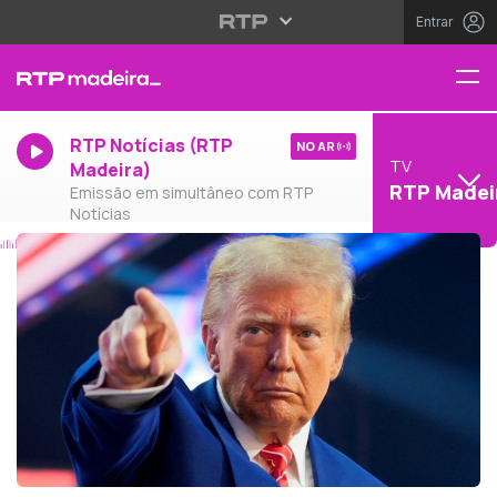
Entrar
RTP Notícias (RTP
NO AR
TV
Madeira)
RTP Madei
Emissão em simultâneo com RTP
Notícias