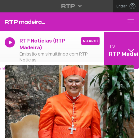
Entrar
RTP Notícias (RTP
NO AR
TV
Madeira)
RTP Madei
Emissão em simultâneo com RTP
Notícias