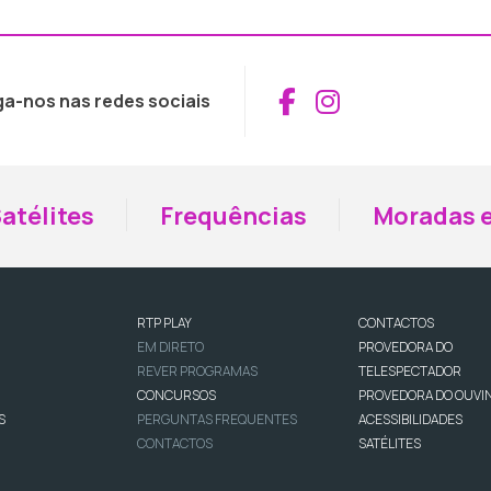
Aceder ao Fac
Aceder ao I
ga-nos nas redes sociais
atélites
Frequências
Moradas e
RTP PLAY
CONTACTOS
EM DIRETO
PROVEDORA DO
REVER PROGRAMAS
TELESPECTADOR
CONCURSOS
PROVEDORA DO OUVI
S
PERGUNTAS FREQUENTES
ACESSIBILIDADES
CONTACTOS
SATÉLITES