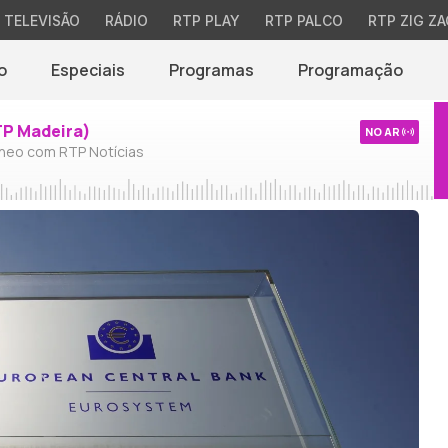
TELEVISÃO
RÁDIO
RTP PLAY
RTP PALCO
RTP ZIG ZA
o
Especiais
Programas
Programação
TP Madeira)
NO AR
neo com RTP Notícias