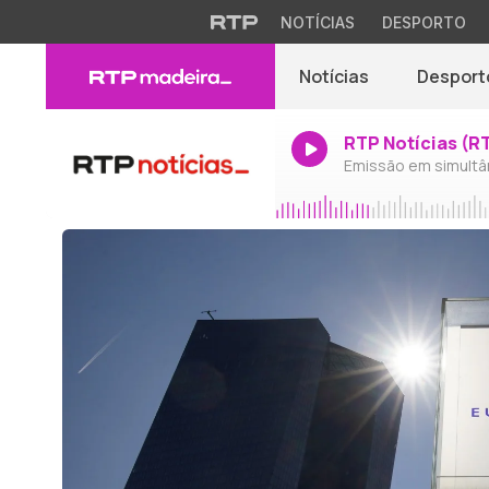
NOTÍCIAS
DESPORTO
Notícias
Desport
RTP Notícias (R
Emissão em simultâ