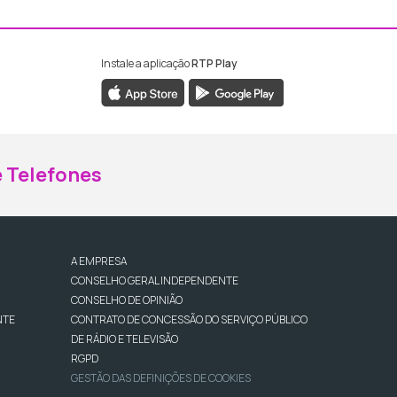
Instale a aplicação
RTP Play
ebook da RTP Madeira
nstagram da RTP Madeira
 Telefones
A EMPRESA
CONSELHO GERAL INDEPENDENTE
CONSELHO DE OPINIÃO
NTE
CONTRATO DE CONCESSÃO DO SERVIÇO PÚBLICO
DE RÁDIO E TELEVISÃO
RGPD
GESTÃO DAS DEFINIÇÕES DE COOKIES