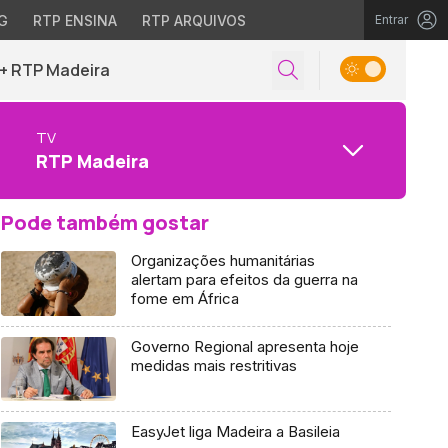
G
RTP ENSINA
RTP ARQUIVOS
Entrar
+ RTP Madeira
TV
RTP Madeira
Pode também gostar
Organizações humanitárias
alertam para efeitos da guerra na
fome em África
Governo Regional apresenta hoje
medidas mais restritivas
EasyJet liga Madeira a Basileia