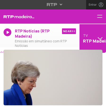
Entrar
RTP Notícias (RTP
NO AR
TV
Madeira)
RTP Madei
Emissão em simultâneo com RTP
Notícias