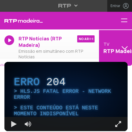
Entrar
RTP Notícias (RTP
NO AR
TV
Madeira)
RTP Madei
Emissão em simultâneo com RTP
Notícias
ERRO
204
HLS.JS FATAL ERROR - NETWORK
ERROR
ESTE CONTEÚDO ESTÁ NESTE
MOMENTO INDISPONÍVEL