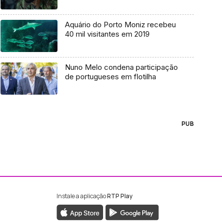
Aquário do Porto Moniz recebeu
40 mil visitantes em 2019
Nuno Melo condena participação
de portugueses em flotilha
PUB
Instale a aplicação
RTP Play
ebook da RTP Madeira
nstagram da RTP Madeira