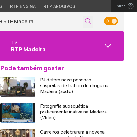
G
RTP ENSINA
RTP ARQUIVOS
Entrar
+ RTP Madeira
TV
RTP Madeira
Pode também gostar
PJ detém nove pessoas
suspeitas de tráfico de droga na
Madeira (áudio)
Fotografia subaquática
praticamente inativa na Madeira
(Vídeo)
Carreiros celebraram a novena