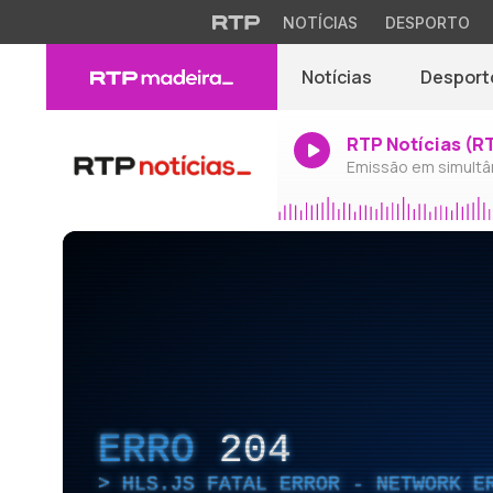
NOTÍCIAS
DESPORTO
Notícias
Desport
RTP Notícias (R
Emissão em simultâ
ERRO
204
HLS.JS FATAL ERROR - NETWORK E