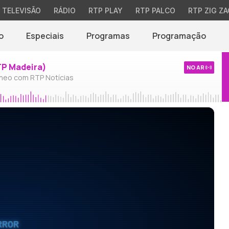
TELEVISÃO
RÁDIO
RTP PLAY
RTP PALCO
RTP ZIG ZA
o
Especiais
Programas
Programação
TP Madeira)
NO AR
neo com RTP Notícias
RROR