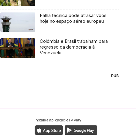
Falha técnica pode atrasar voos
hoje no espaço aéreo europeu
Colômbia e Brasil trabalham para
regresso da democracia à
Venezuela
PUB
Instale a aplicação
RTP Play
ebook da RTP Madeira
nstagram da RTP Madeira