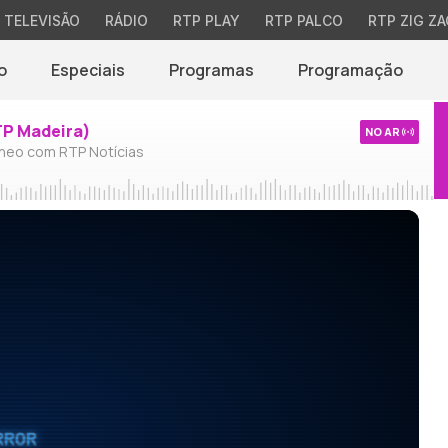
TELEVISÃO
RÁDIO
RTP PLAY
RTP PALCO
RTP ZIG ZA
o
Especiais
Programas
Programação
TP Madeira)
NO AR
neo com RTP Notícias
RROR