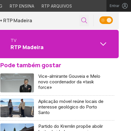
G
RTP ENSINA
RTP ARQUIVOS
Entrar
+ RTP Madeira
TV
RTP Madeira
Pode também gostar
Vice-almirante Gouveia e Melo
novo coordenador da «task
force»
Aplicação móvel reúne locais de
interesse geológico do Porto
Santo
Partido do Kremlin propõe abolir