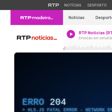
NOTÍCIAS
DESPORTO
Notícias
Desport
RTP Notícias (R
Emissão em simultâ
ERRO
204
HLS.JS FATAL ERROR - NETWORK E