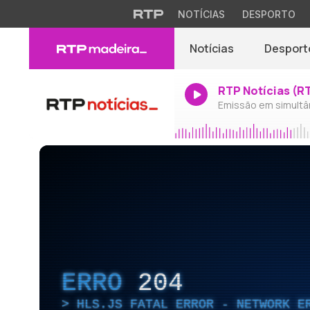
NOTÍCIAS
DESPORTO
Notícias
Desport
RTP Notícias (R
Emissão em simultâ
ERRO
204
HLS.JS FATAL ERROR - NETWORK E