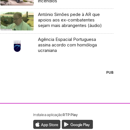
incêndios
António Simões pede à AR que
apoios aos ex-combatentes
sejam mais abrangentes (áudio)
Agência Espacial Portuguesa
assina acordo com homóloga
ucraniana
PUB
Instale a aplicação
RTP Play
ebook da RTP Madeira
nstagram da RTP Madeira