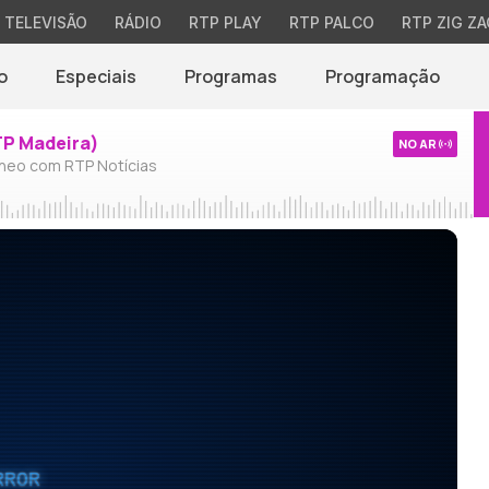
TELEVISÃO
RÁDIO
RTP PLAY
RTP PALCO
RTP ZIG ZA
o
Especiais
Programas
Programação
TP Madeira)
NO AR
neo com RTP Notícias
RROR