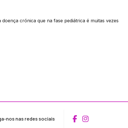
a doença crónica que na fase pediátrica é muitas vezes
Aceder ao Fac
Aceder ao I
ga-nos nas redes sociais