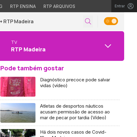
G
RTP ENSINA
RTP ARQUIVOS
Entrar
+ RTP Madeira
TV
RTP Madeira
Pode também gostar
Diagnóstico precoce pode salvar
vidas (vídeo)
Atletas de desportos náuticos
acusam permissão de acesso ao
mar de pecar por tardia (Vídeo)
Há dois novos casos de Covid-