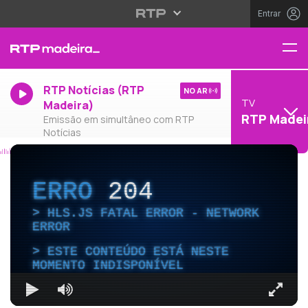
Entrar
RTP Notícias (RTP
NO AR
TV
Madeira)
RTP Madei
Emissão em simultâneo com RTP
Notícias
ERRO
204
HLS.JS FATAL ERROR - NETWORK
ERROR
ESTE CONTEÚDO ESTÁ NESTE
MOMENTO INDISPONÍVEL